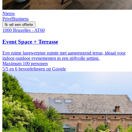
Nieuw
Privé
Business
Ik wil een offerte
1000 Bruxelles - AT60
Event Space + Terrasse
Een ruime langwerpige ruimte met aangrenzend terras, ideaal voor
indoor-outdoor evenementen in een stijlvolle setting.
Maximum 100 personen
5/5 en 6 beoordelingen op Google