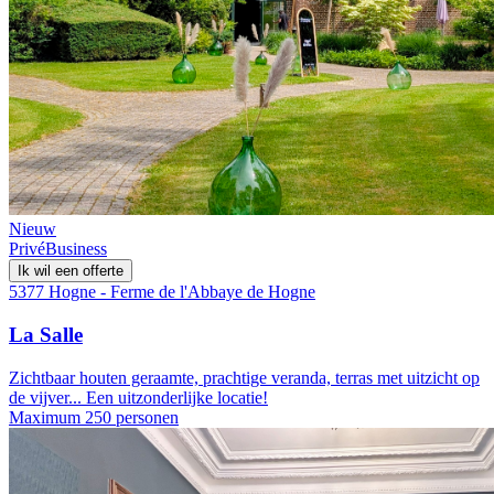
Nieuw
Privé
Business
Ik wil een offerte
5377 Hogne - Ferme de l'Abbaye de Hogne
La Salle
Zichtbaar houten geraamte, prachtige veranda, terras met uitzicht op
de vijver... Een uitzonderlijke locatie!
Maximum 250 personen