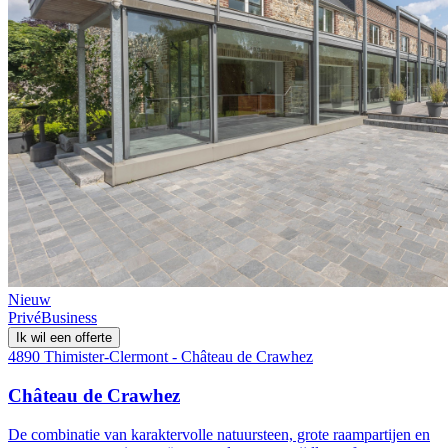
Nieuw
Privé
Business
Ik wil een offerte
4890 Thimister-Clermont - Château de Crawhez
Château de Crawhez
De combinatie van karaktervolle natuursteen, grote raampartijen en