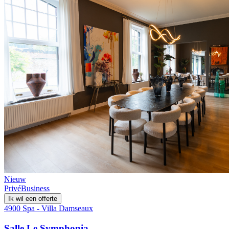
Nieuw
Privé
Business
Ik wil een offerte
4900 Spa - Villa Damseaux
Salle Le Symphonia