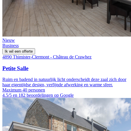
Nieuw
Business
Ik wil een offerte
4890 Thimister-Clermont - Château de Crawhez
Petite Salle
Ruim en badend in natuurlijk licht onderscheidt deze zaal zich door
haar eigentijdse design, verfijnde afwerking en warme sfeer.
Maximum 40 personen
4.5/5 en 182 beoordelingen op Google