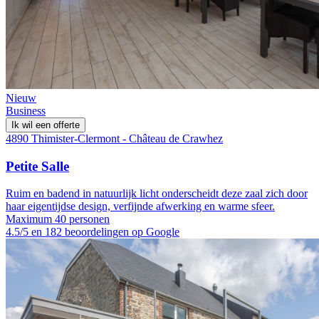
Nieuw
Business
Ik wil een offerte
4890 Thimister-Clermont - Château de Crawhez
Petite Salle
Ruim en badend in natuurlijk licht onderscheidt deze zaal zich door
haar eigentijdse design, verfijnde afwerking en warme sfeer.
Maximum 40 personen
4.5/5 en 182 beoordelingen op Google