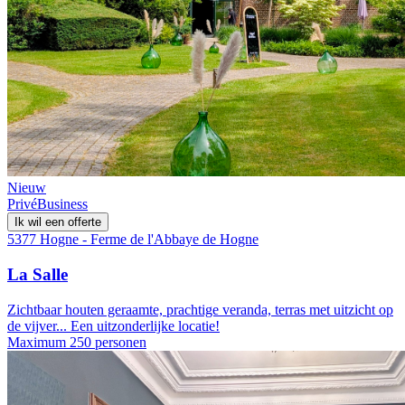
Nieuw
Privé
Business
Ik wil een offerte
5377 Hogne - Ferme de l'Abbaye de Hogne
La Salle
Zichtbaar houten geraamte, prachtige veranda, terras met uitzicht op
de vijver... Een uitzonderlijke locatie!
Maximum 250 personen