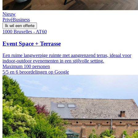
Nieuw
Privé
Business
Ik wil een offerte
1000 Bruxelles - AT60
Event Space + Terrasse
Een ruime langwerpige ruimte met aangrenzend terras, ideaal voor
indoor-outdoor evenementen in een stijlvolle setting.
Maximum 100 personen
5/5 en 6 beoordelingen op Google