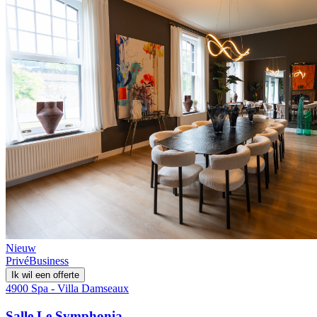
Nieuw
Privé
Business
Ik wil een offerte
4900 Spa - Villa Damseaux
Salle Le Symphonia