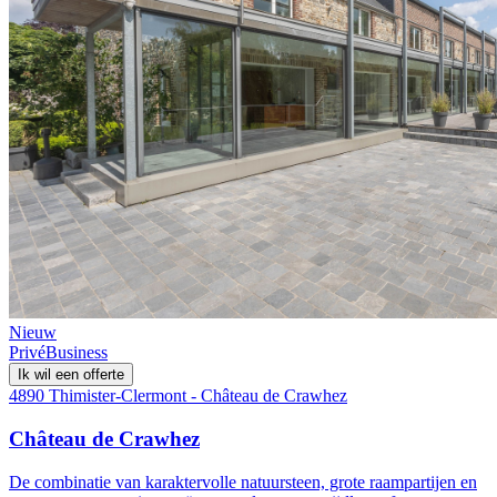
Nieuw
Privé
Business
Ik wil een offerte
4890 Thimister-Clermont - Château de Crawhez
Château de Crawhez
De combinatie van karaktervolle natuursteen, grote raampartijen en