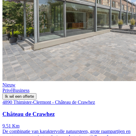
Nieuw
Privé
Business
Ik wil een offerte
4890 Thimister-Clermont - Château de Crawhez
Château de Crawhez
9.51 Km
De combinatie van karaktervolle natuursteen, grote raampartijen en