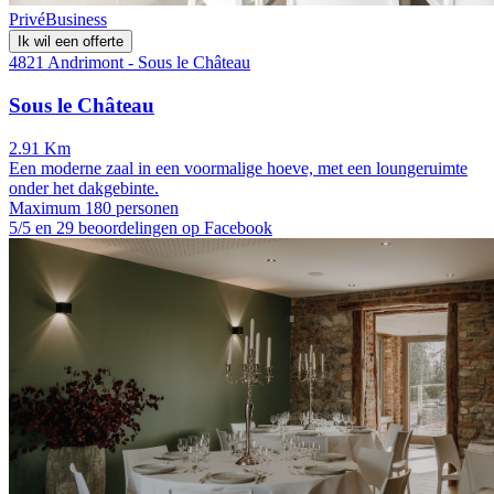
Privé
Business
Ik wil een offerte
4821 Andrimont - Sous le Château
Sous le Château
2.91 Km
Een moderne zaal in een voormalige hoeve, met een loungeruimte
onder het dakgebinte.
Maximum 180 personen
5/5 en 29 beoordelingen op Facebook