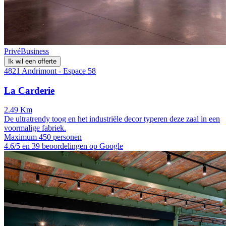
Privé
Business
Ik wil een offerte
4821 Andrimont - Espace 58
La Carderie
2.49 Km
De ultratrendy toog en het industriële decor typeren deze zaal in een
voormalige fabriek.
Maximum 450 personen
4.6/5 en 39 beoordelingen op Google