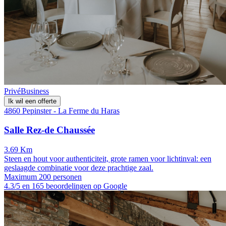
Privé
Business
Ik wil een offerte
4860 Pepinster - La Ferme du Haras
Salle Rez-de Chaussée
3.69 Km
Steen en hout voor authenticiteit, grote ramen voor lichtinval: een
geslaagde combinatie voor deze prachtige zaal.
Maximum 200 personen
4.3/5 en 165 beoordelingen op Google