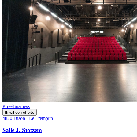
Privé
Business
Ik wil een offerte
4820 Dison - Le Tremplin
Salle J. Stotzem