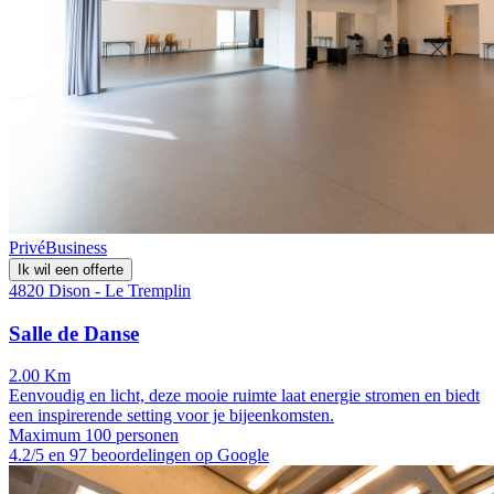
Privé
Business
Ik wil een offerte
4820 Dison - Le Tremplin
Salle de Danse
2.00 Km
Eenvoudig en licht, deze mooie ruimte laat energie stromen en biedt
een inspirerende setting voor je bijeenkomsten.
Maximum 100 personen
4.2/5 en 97 beoordelingen op Google