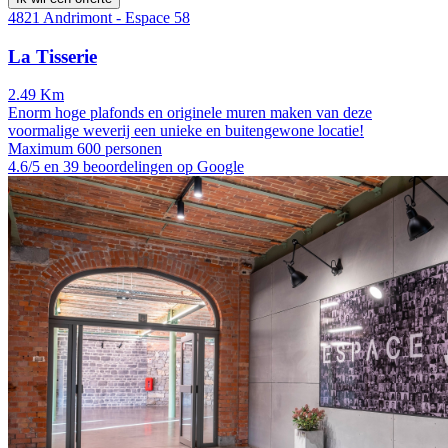
4821 Andrimont - Espace 58
La Tisserie
2.49 Km
Enorm hoge plafonds en originele muren maken van deze
voormalige weverij een unieke en buitengewone locatie!
Maximum 600 personen
4.6/5 en 39 beoordelingen op Google