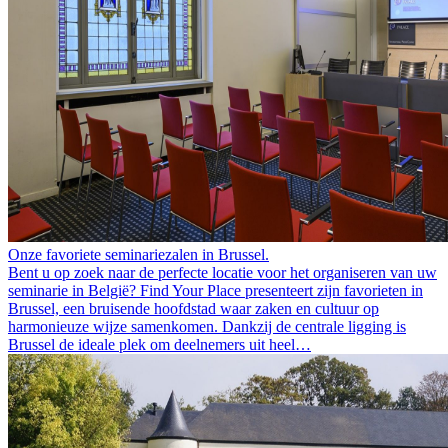
Onze favoriete seminariezalen in Brussel.
Bent u op zoek naar de perfecte locatie voor het organiseren van uw
seminarie in België? Find Your Place presenteert zijn favorieten in
Brussel, een bruisende hoofdstad waar zaken en cultuur op
harmonieuze wijze samenkomen. Dankzij de centrale ligging is
Brussel de ideale plek om deelnemers uit heel…