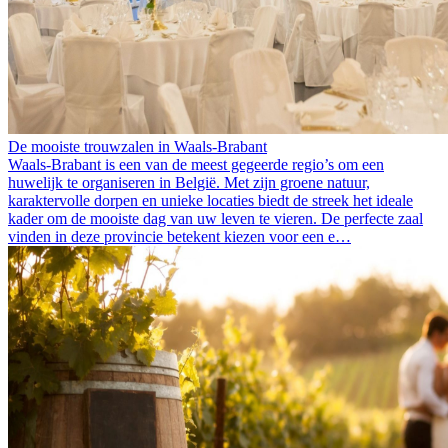
De mooiste trouwzalen in Waals-Brabant
Waals-Brabant is een van de meest gegeerde regio’s om een
huwelijk te organiseren in België. Met zijn groene natuur,
karaktervolle dorpen en unieke locaties biedt de streek het ideale
kader om de mooiste dag van uw leven te vieren. De perfecte zaal
vinden in deze provincie betekent kiezen voor een e…