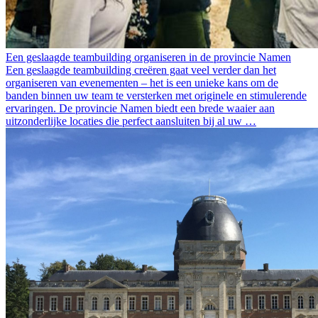
Een geslaagde teambuilding organiseren in de provincie Namen
Een geslaagde teambuilding creëren gaat veel verder dan het
organiseren van evenementen – het is een unieke kans om de
banden binnen uw team te versterken met originele en stimulerende
ervaringen. De provincie Namen biedt een brede waaier aan
uitzonderlijke locaties die perfect aansluiten bij al uw …