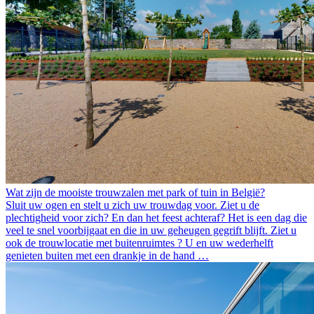
Wat zijn de mooiste trouwzalen met park of tuin in België?
Sluit uw ogen en stelt u zich uw trouwdag voor. Ziet u de
plechtigheid voor zich? En dan het feest achteraf? Het is een dag die
veel te snel voorbijgaat en die in uw geheugen gegrift blijft. Ziet u
ook de trouwlocatie met buitenruimtes ? U en uw wederhelft
genieten buiten met een drankje in de hand …