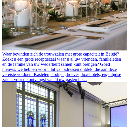
Waar bevinden zich de trouwzalen met grote capaciteit in België?
Zoekt u een grote receptiezaal waar u al uw vrienden, familieleden
en de familie van uw wederhelft samen kunt brengen? Goed
nieuws: we hebben voor u tal van adressen ontdekt die aan deze
vereiste voldoen. Kastelen, abdijen, hoeves, luxehotels, eigentijdse
zalen: voor de ontvangst van ál uw gasten he…