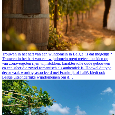
Trouwen in het hart van een wijndomein in België, is dat mogelijk ?
Trouwen in het hart van een wijndomein roept meteen beelden op
van zonovergoten rijen wijnstokken, karaktervolle oude gebouwen
en een sfeer die zowel romantisch als authentiek is. Hoewel dit type
decor vaak wordt geassocieerd met Frankrijk of Italië, biedt ook
België uitzonderlijke wijndomeinen om d…