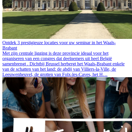
Ontdek 3 prestigieuze locaties voor uw seminar in het Waals-
Brabant
Met zijn centrale ligging is deze provincie ideaal voor het
organiseren van een congres dat deelnemers uit heel België
samenbrengt . Dichtbij Brussel herbergt het Waals-Brabant enkele
van de schatten van het land: de abdij van Villiers-la-Ville, de
Leeuwenheuvel, de grotten van Folx-les-Caves, het H…