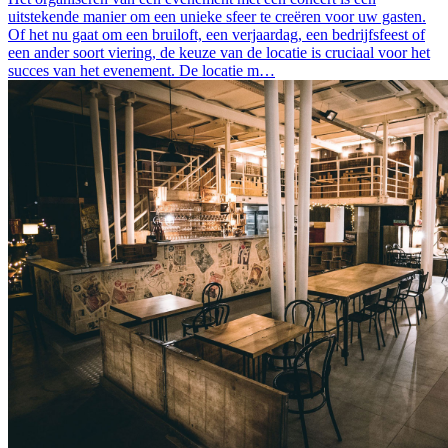
uitstekende manier om een unieke sfeer te creëren voor uw gasten.
Of het nu gaat om een bruiloft, een verjaardag, een bedrijfsfeest of
een ander soort viering, de keuze van de locatie is cruciaal voor het
succes van het evenement. De locatie m…