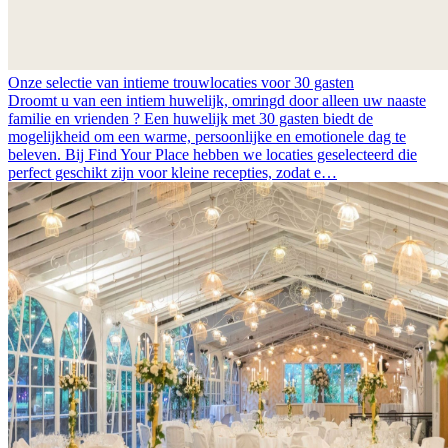
Onze selectie van intieme trouwlocaties voor 30 gasten
Droomt u van een intiem huwelijk, omringd door alleen uw naaste
familie en vrienden ? Een huwelijk met 30 gasten biedt de
mogelijkheid om een warme, persoonlijke en emotionele dag te
beleven. Bij Find Your Place hebben we locaties geselecteerd die
perfect geschikt zijn voor kleine recepties, zodat e…