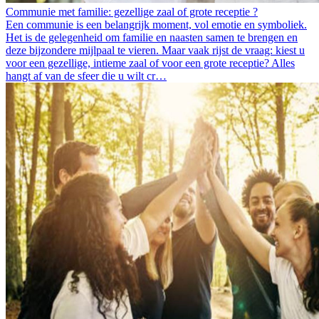
Communie met familie: gezellige zaal of grote receptie ?
Een communie is een belangrijk moment, vol emotie en symboliek.
Het is de gelegenheid om familie en naasten samen te brengen en
deze bijzondere mijlpaal te vieren. Maar vaak rijst de vraag: kiest u
voor een gezellige, intieme zaal of voor een grote receptie? Alles
hangt af van de sfeer die u wilt cr…