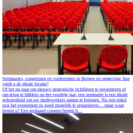
Seminaries, congressen en conferenties in Bergen en omgeving: hoe
vindt u de ideale locatie?
Of het nu gaat om nieuwe strategische richtlijnen te presenteren of
om terug te blikken op het voorbije jaar, een seminarie is een ideale
gelegenheid om uw medewerkers samen te brengen. Nu rest enkel
nog het evenement zo goed mogelijk te organiseren… maar waar
begint u? Een geslaagd congres begint b…