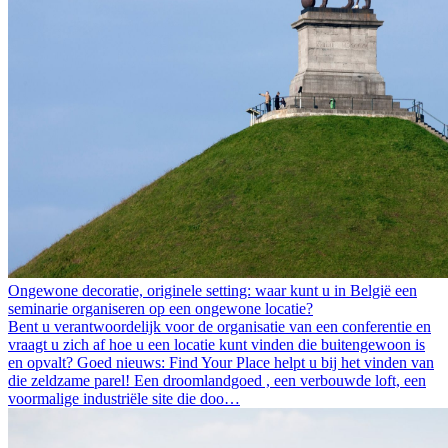
Ongewone decoratie, originele setting: waar kunt u in België een
seminarie organiseren op een ongewone locatie?
Bent u verantwoordelijk voor de organisatie van een conferentie en
vraagt u zich af hoe u een locatie kunt vinden die buitengewoon is
en opvalt? Goed nieuws: Find Your Place helpt u bij het vinden van
die zeldzame parel! Een droomlandgoed , een verbouwde loft, een
voormalige industriële site die doo…