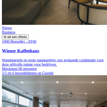
Nieuw
Business
Ik wil een offerte
1000 Bruxelles - AT60
Wiener Kaffeehaus
Wandspiegels en grote raampartijen: een geslaagde combinatie voor
deze stijlvolle ruimte voor bedrijven.
Maximum 60 personen
5/5 en 6 beoordelingen op Google