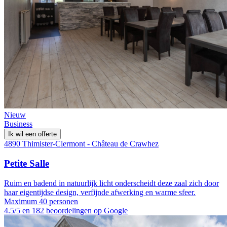
Nieuw
Business
Ik wil een offerte
4890 Thimister-Clermont - Château de Crawhez
Petite Salle
Ruim en badend in natuurlijk licht onderscheidt deze zaal zich door
haar eigentijdse design, verfijnde afwerking en warme sfeer.
Maximum 40 personen
4.5/5 en 182 beoordelingen op Google