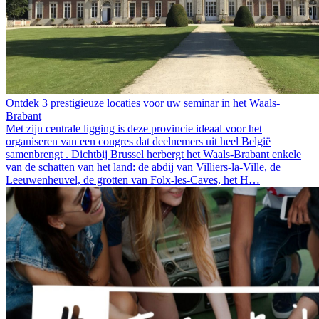
Ontdek 3 prestigieuze locaties voor uw seminar in het Waals-
Brabant
Met zijn centrale ligging is deze provincie ideaal voor het
organiseren van een congres dat deelnemers uit heel België
samenbrengt . Dichtbij Brussel herbergt het Waals-Brabant enkele
van de schatten van het land: de abdij van Villiers-la-Ville, de
Leeuwenheuvel, de grotten van Folx-les-Caves, het H…