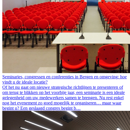
Seminaries, congressen en conferenties in Bergen en omgeving: hoe
vindt u de ideale locatie?
Of het nu gaat om nieuwe strategische richtlijnen te presenteren of
om terug te blikken op het voorbije jaar, een seminarie is een ideale
gelegenheid om uw medewerkers samen te brengen. Nu rest enkel
nog het evenement zo goed mogelijk te organiseren… maar waar
begint u? Een geslaagd congres begint b…