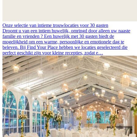
Onze selectie van intieme trouwlocaties voor 30 gasten
Droomt u van een intiem huwelijk, omringd door alleen uw naaste
familie en vrienden ? Een huwelijk met 30 gasten biedt de
mogelijkheid om een warme, persoonlijke en emotionele dag te
beleven. Bij Find Your Place hebben we locaties geselecteerd die
perfect geschikt zijn voor kleine recepties, zodat e…