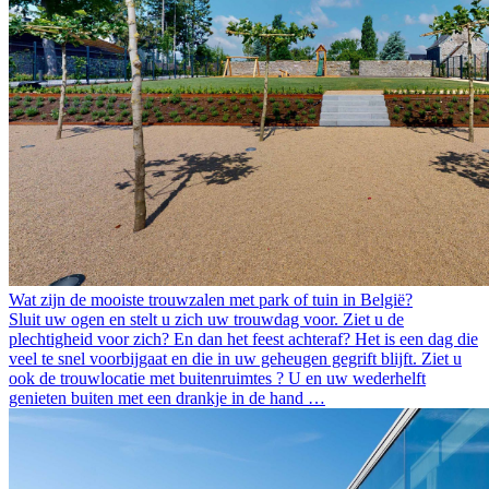
Wat zijn de mooiste trouwzalen met park of tuin in België?
Sluit uw ogen en stelt u zich uw trouwdag voor. Ziet u de
plechtigheid voor zich? En dan het feest achteraf? Het is een dag die
veel te snel voorbijgaat en die in uw geheugen gegrift blijft. Ziet u
ook de trouwlocatie met buitenruimtes ? U en uw wederhelft
genieten buiten met een drankje in de hand …