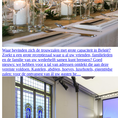
Waar bevinden zich de trouwzalen met grote capaciteit in België?
Zoekt u een grote receptiezaal waar u al uw vrienden, familieleden
en de familie van uw wederhelft samen kunt brengen? Goed
nieuws: we hebben voor u tal van adressen ontdekt die aan deze
vereiste voldoen. Kastelen, abdijen, hoeves, luxehotels, eigentijdse
zalen: voor de ontvangst van ál uw gasten he…