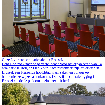
Onze favoriete seminariezalen in Brussel.
Bent u op zoek naar de perfecte locatie voor het organiseren van uw
seminarie in België? Find Your Place presenteert zijn favorieten in
Brussel, een bruisende hoofdstad waar zaken en cultuur op
harmonieuze wijze samenkomen. Dankzij de centrale ligging is
Brussel de ideale plek om deelnemers uit heel…