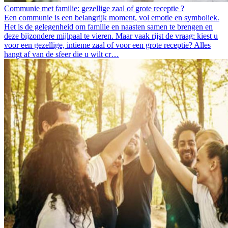
Communie met familie: gezellige zaal of grote receptie ?
Een communie is een belangrijk moment, vol emotie en symboliek.
Het is de gelegenheid om familie en naasten samen te brengen en
deze bijzondere mijlpaal te vieren. Maar vaak rijst de vraag: kiest u
voor een gezellige, intieme zaal of voor een grote receptie? Alles
hangt af van de sfeer die u wilt cr…