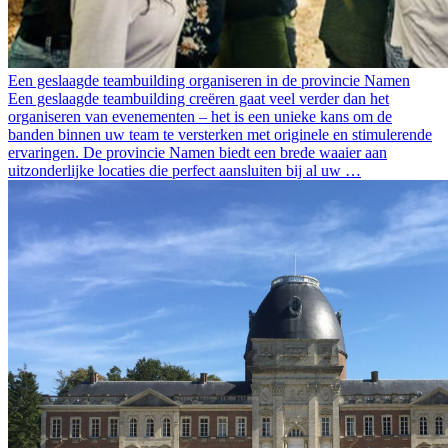
Een geslaagde teambuilding organiseren in de provincie Namen
Een geslaagde teambuilding creëren gaat veel verder dan het
organiseren van evenementen – het is een unieke kans om de
banden binnen uw team te versterken met originele en stimulerende
ervaringen. De provincie Namen biedt een brede waaier aan
uitzonderlijke locaties die perfect aansluiten bij al uw …