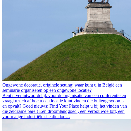
Ongewone decoratie, originele setting: waar kunt u in België een
seminarie organiseren op een ongewone locatie?
Bent u verantwoordelijk voor de organisatie van een conferentie en
vraagt u zich af hoe u een locatie kunt vinden die buitengewoon is
en opvalt? Goed nieuws: Find Your Place helpt u bij het vinden van
die zeldzame parel! Een droomlandgoed , een verbouwde loft, een
voormalige industriële site die doo…