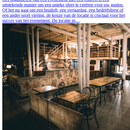
uitstekende manier om een unieke sfeer te creëren voor uw gasten.
Of het nu gaat om een bruiloft, een verjaardag, een bedrijfsfeest of
een ander soort viering, de keuze van de locatie is cruciaal voor het
succes van het evenement. De locatie m…