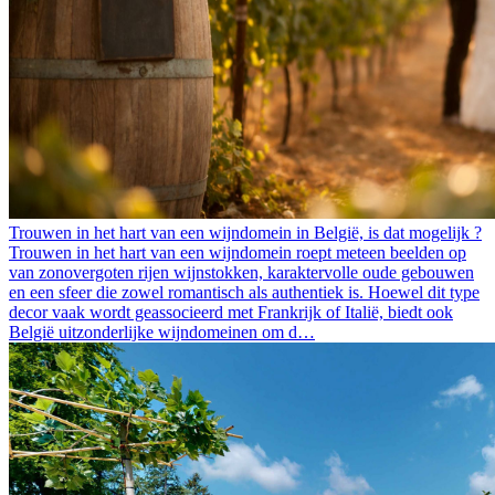
Trouwen in het hart van een wijndomein in België, is dat mogelijk ?
Trouwen in het hart van een wijndomein roept meteen beelden op
van zonovergoten rijen wijnstokken, karaktervolle oude gebouwen
en een sfeer die zowel romantisch als authentiek is. Hoewel dit type
decor vaak wordt geassocieerd met Frankrijk of Italië, biedt ook
België uitzonderlijke wijndomeinen om d…