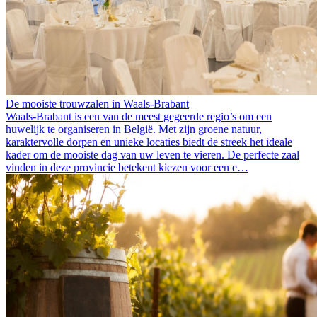
De mooiste trouwzalen in Waals-Brabant
Waals-Brabant is een van de meest gegeerde regio’s om een
huwelijk te organiseren in België. Met zijn groene natuur,
karaktervolle dorpen en unieke locaties biedt de streek het ideale
kader om de mooiste dag van uw leven te vieren. De perfecte zaal
vinden in deze provincie betekent kiezen voor een e…