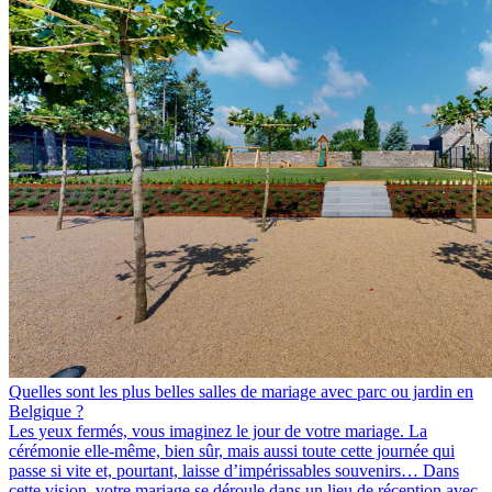
Quelles sont les plus belles salles de mariage avec parc ou jardin en
Belgique ?
Les yeux fermés, vous imaginez le jour de votre mariage. La
cérémonie elle-même, bien sûr, mais aussi toute cette journée qui
passe si vite et, pourtant, laisse d’impérissables souvenirs… Dans
cette vision, votre mariage se déroule dans un lieu de réception avec