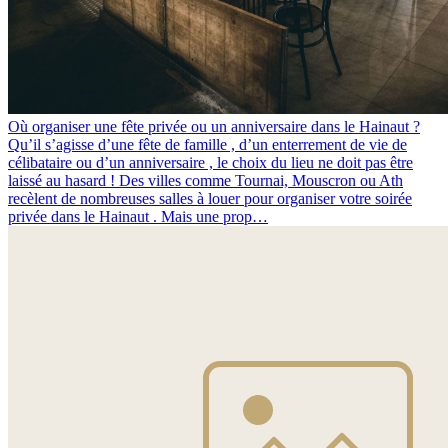
Où organiser une fête privée ou un anniversaire dans le Hainaut ?
Qu’il s’agisse d’une fête de famille , d’un enterrement de vie de
célibataire ou d’un anniversaire , le choix du lieu ne doit pas être
laissé au hasard ! Des villes comme Tournai, Mouscron ou Ath
recèlent de nombreuses salles à louer pour organiser votre soirée
privée dans le Hainaut . Mais une prop…