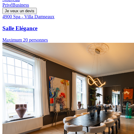
Privé
Business
Je veux un devis
4900 Spa - Villa Damseaux
Salle Elégance
Maximum 20 personnes