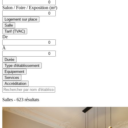
Salon / Foire / Exposition (m²)
Logement sur place
Salle
Tarif (TVAC)
De
À
Durée
Type d'établissement
Equipement
Services
Accréditation
Salles
- 623 résultats