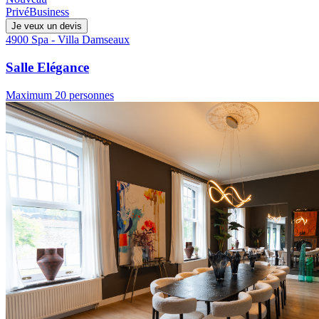
Privé
Business
Je veux un devis
4900 Spa - Villa Damseaux
Salle Elégance
Maximum 20 personnes