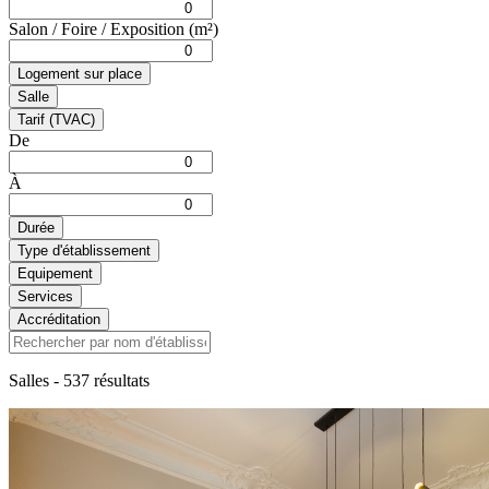
Salon / Foire / Exposition (m²)
Logement sur place
Salle
Tarif (TVAC)
De
À
Durée
Type d'établissement
Equipement
Services
Accréditation
Salles
- 537 résultats