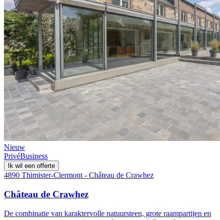
Nieuw
Privé
Business
Ik wil een offerte
4890 Thimister-Clermont - Château de Crawhez
Château de Crawhez
De combinatie van karaktervolle natuursteen, grote raampartijen en