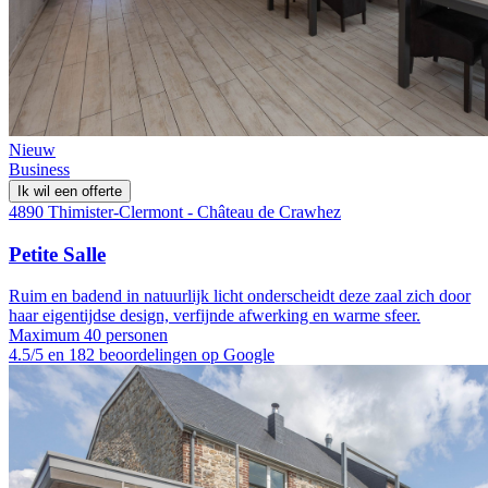
Nieuw
Business
Ik wil een offerte
4890 Thimister-Clermont - Château de Crawhez
Petite Salle
Ruim en badend in natuurlijk licht onderscheidt deze zaal zich door
haar eigentijdse design, verfijnde afwerking en warme sfeer.
Maximum 40 personen
4.5/5 en 182 beoordelingen op Google