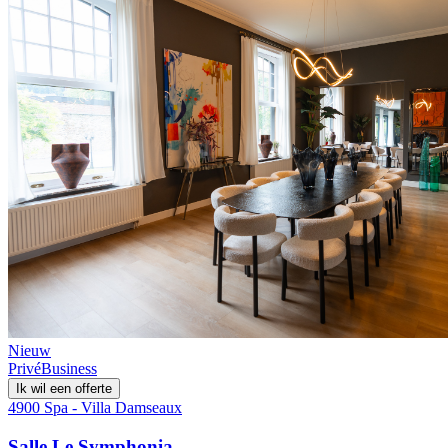
Nieuw
Privé
Business
Ik wil een offerte
4900 Spa - Villa Damseaux
Salle Le Symphonia