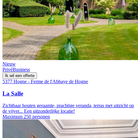
Nieuw
Privé
Business
Ik wil een offerte
5377 Hogne - Ferme de l'Abbaye de Hogne
La Salle
Zichtbaar houten geraamte, prachtige veranda, terras met uitzicht op
de vijver... Een uitzonderlijke locatie!
Maximum 250 personen