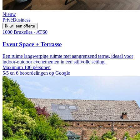
Nieuw
Privé
Business
Ik wil een offerte
1000 Bruxelles - AT60
Event Space + Terrasse
Een ruime langwerpige ruimte met aangrenzend terras, ideaal voor
indoor-outdoor evenementen in een stijlvolle setting.
Maximum 100 personen
5/5 en 6 beoordelingen op Google