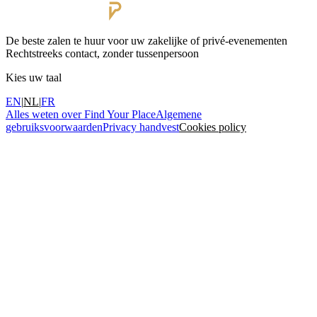
De beste zalen te huur voor uw zakelijke of privé-evenementen
Rechtstreeks contact, zonder tussenpersoon
Kies uw taal
EN
|
NL
|
FR
Alles weten over Find Your Place
Algemene
gebruiksvoorwaarden
Privacy handvest
Cookies policy