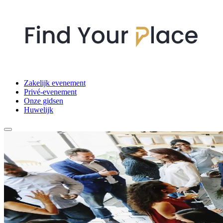
Zakelijk evenement
Privé-evenement
Onze gidsen
Huwelijk