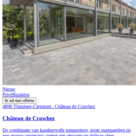
Nieuw
Privé
Business
Ik wil een offerte
4890 Thimister-Clermont - Château de Crawhez
Château de Crawhez
De combinatie van karaktervolle natuursteen, grote raampartijen en
een groene omgeving creëert een elegante en tijdloze sfeer.