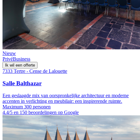
Nieuw
Privé
Business
Ik wil een offerte
7333 Tertre - Cense de Lalouette
Salle Balthazar
Een geslaagde mix van oorspronkelijke architectuur en moderne
accenten in verlichting en meubilair: een inspirerende ruimte.
Maximum 300 personen
4.4/5 en 150 beoordelingen op Google