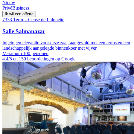
Nieuw
Privé
Business
Ik wil een offerte
7333 Tertre - Cense de Lalouette
Salle Salmanazar
Ingetogen elegantie voor deze zaal, aangevuld met een terras en een
landschappelijk aangelegde binnenkoer met vijver.
Maximum 100 personen
4.4/5 en 150 beoordelingen op Google