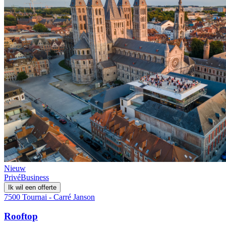
Nieuw
Privé
Business
Ik wil een offerte
7500 Tournai - Carré Janson
Rooftop