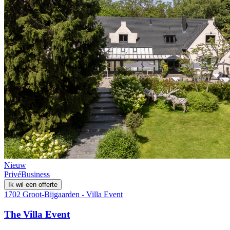
Nieuw
Privé
Business
Ik wil een offerte
1702 Groot-Bijgaarden - Villa Event
The Villa Event