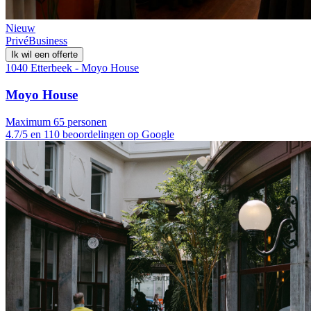
Nieuw
Privé
Business
Ik wil een offerte
1040 Etterbeek - Moyo House
Moyo House
Maximum 65 personen
4.7/5 en 110 beoordelingen op Google