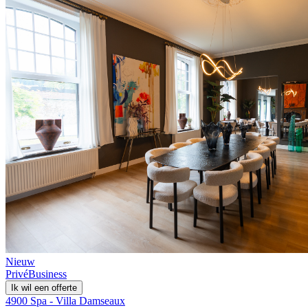
Nieuw
Privé
Business
Ik wil een offerte
4900 Spa - Villa Damseaux