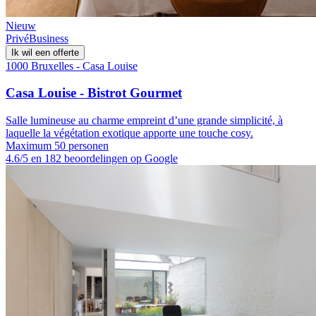
Nieuw
Privé
Business
Ik wil een offerte
1000 Bruxelles - Casa Louise
Casa Louise - Bistrot Gourmet
Salle lumineuse au charme empreint d’une grande simplicité, à
laquelle la végétation exotique apporte une touche cosy.
Maximum 50 personen
4.6/5 en 182 beoordelingen op Google