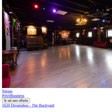
Nieuw
Privé
Business
Ik wil een offerte
1620 Drogenbos - The Backyard