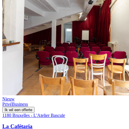
Nieuw
Privé
Business
Ik wil een offerte
1180 Bruxelles - L'Atelier Bascule
La Cafétaria