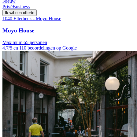
Nieuw
Privé
Business
Ik wil een offerte
1040 Etterbeek - Moyo House
Moyo House
Maximum 65 personen
4.7/5 en 110 beoordelingen op Google