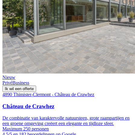
Nieuw
Privé
Business
Ik wil een offerte
4890 Thimister-Clermont - Château de Crawhez
Château de Crawhez
De combinatie van karaktervolle natuursteen, grote raampartijen en
een groene omgeving creëert een elegante en tijdloze sfeer.
Maximum 250 personen
4.5/5 en 182 beoordelingen op Google