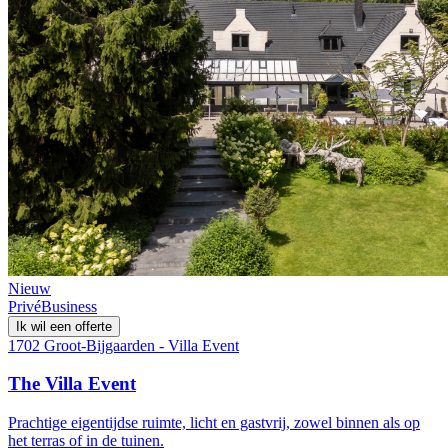
Nieuw
Privé
Business
Ik wil een offerte
1702 Groot-Bijgaarden - Villa Event
The Villa Event
Prachtige eigentijdse ruimte, licht en gastvrij, zowel binnen als op
het terras of in de tuinen.