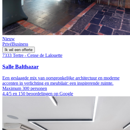
Nieuw
Privé
Business
Ik wil een offerte
7333 Tertre - Cense de Lalouette
Salle Balthazar
Een geslaagde mix van oorspronkelijke architectuur en moderne
accenten in verlichting en meubilair: een inspirerende ruimte.
Maximum 300 personen
4.4/5 en 150 beoordelingen op Google