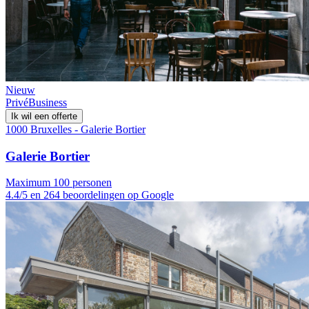
Nieuw
Privé
Business
Ik wil een offerte
1000 Bruxelles - Galerie Bortier
Galerie Bortier
Maximum 100 personen
4.4/5 en 264 beoordelingen op Google