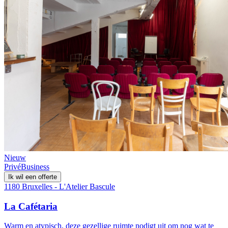
Nieuw
Privé
Business
Ik wil een offerte
1180 Bruxelles - L'Atelier Bascule
La Cafétaria
Warm en atypisch, deze gezellige ruimte nodigt uit om nog wat te