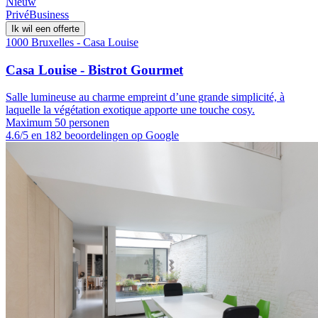
Nieuw
Privé
Business
Ik wil een offerte
1000 Bruxelles - Casa Louise
Casa Louise - Bistrot Gourmet
Salle lumineuse au charme empreint d’une grande simplicité, à
laquelle la végétation exotique apporte une touche cosy.
Maximum 50 personen
4.6/5 en 182 beoordelingen op Google