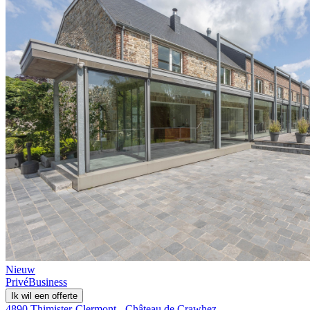
Nieuw
Privé
Business
Ik wil een offerte
4890 Thimister-Clermont - Château de Crawhez