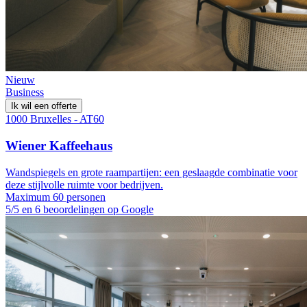
Nieuw
Business
Ik wil een offerte
1000 Bruxelles - AT60
Wiener Kaffeehaus
Wandspiegels en grote raampartijen: een geslaagde combinatie voor
deze stijlvolle ruimte voor bedrijven.
Maximum 60 personen
5/5 en 6 beoordelingen op Google