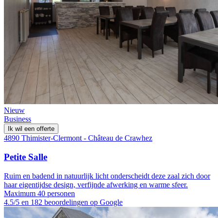
Nieuw
Business
Ik wil een offerte
4890 Thimister-Clermont - Château de Crawhez
Petite Salle
Ruim en badend in natuurlijk licht onderscheidt deze zaal zich door
haar eigentijdse design, verfijnde afwerking en warme sfeer.
Maximum 40 personen
4.5/5 en 182 beoordelingen op Google