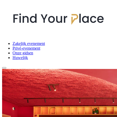
Zakelijk evenement
Privé-evenement
Onze gidsen
Huwelijk