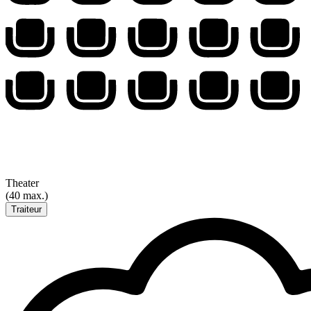
Theater
(40 max.)
Traiteur