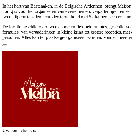
In het hart van Bastenaken
, in de Belgische Ardennen, brengt Maison
nodig is voor het organiseren van evenementen,
vergaderingen en sem
twee uitgeruste zalen, een viersterrenhotel met
52 kamers
, een restaur
De locatie beschikt over
twee aparte en flexibele ruimtes
, geschikt vo
formules: van vergaderingen in kleine kring tot grotere recepties, met
personen
. Alles kan ter plaatse georganiseerd worden, zonder meerder
moeten inschakelen.
Op het gelijkvloers bevindt zich de creatieve zaal, die opvalt door ha
meeslepende sfeer, ideaal voor
workshops en interactieve presentaties
25 deelnemers in U-opstelling of klasopstelling, 30 in boardroom en 40
met directe toegang tot een
groot terras
en groene buitenruimte. Deze r
voor recepties met catering, met plaats voor 40 zittende gasten of tot
cocktail.
Op de eerste verdieping biedt de seminariezaal een meer klassieke en f
voor vergaderingen, opleidingen en gestructureerde presentaties. De za
maximaal 20 personen in U-opstelling, 25 in klas- of boardroomopstel
theateropstelling. De ruimte beschikt over
volledige uitrusting zoals e
scherm, wifi en flipchart
, evenals toegang tot een groot terras.
Maison Melba beschikt daarnaast over 52 kamers, zodat deelnemers t
overnachten. Het restaurant serveert moderne en stedelijke gerechten,
Uw contactpersoon
evenement, met mogelijkheid tot privatisatie voor maximaal 120 gaste