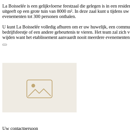
La Boisselée is een gelijkvloerse feestzaal die gelegen is in een reside
uitgeeft op een grote tuin van 8000 m². In deze zaal kunt u tijdens uw 
evenementen tot 300 personen onthalen.
U kunt La Boisselée volledig afhuren om er uw huwelijk, een commun
bedrijfsfeestje of een andere gebeurtenis te vieren. Het team zal zich 
wijden want het etablissement aanvaardt nooit meerdere evenementen
De vergaderruimte heeft een capaciteit van 20 tot 100 personen en de l
genodigden ter gelegenheid van onder andere huwelijken. Stoelen, ro
tafels staan tot uw beschikking.
La Boisselée werd in de jaren ‘90 volledig gerenoveerd en bestaat uit
140 m² die uitgeeft op een veranda van 125 m², een uitgeruste keuken
Ter plekke vergemakkelijkt een grote parking de aankomst van uw g
er een speciale toegang voor personen met beperkte mobiliteit (PBM).
De buitenruimte bestaat uit een terras, een ruime tuin met een trampol
waarin de kinderen zich zullen kunnen uitleven. De stoelen voor zowe
worden voorzien. Deze locatie is de ideale plaats voor het vieren van
communies, maar is ook geschikt voor concerten met maximaal 201 t
Het etablissement is vrij van brouwer en traiteur. Bovendien is er een
foodtruck voorzien. U kunt 30 tot 120 genodigden onthalen tijdens een
Uw contactpersoon