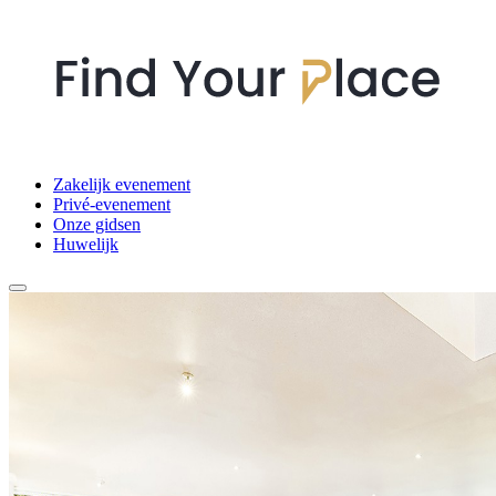
Zakelijk evenement
Privé-evenement
Onze gidsen
Huwelijk