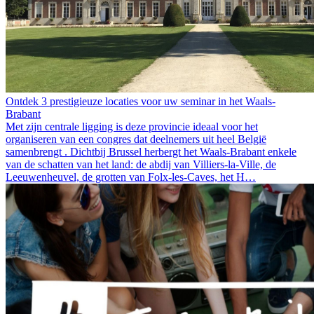
Ontdek 3 prestigieuze locaties voor uw seminar in het Waals-
Brabant
Met zijn centrale ligging is deze provincie ideaal voor het
organiseren van een congres dat deelnemers uit heel België
samenbrengt . Dichtbij Brussel herbergt het Waals-Brabant enkele
van de schatten van het land: de abdij van Villiers-la-Ville, de
Leeuwenheuvel, de grotten van Folx-les-Caves, het H…