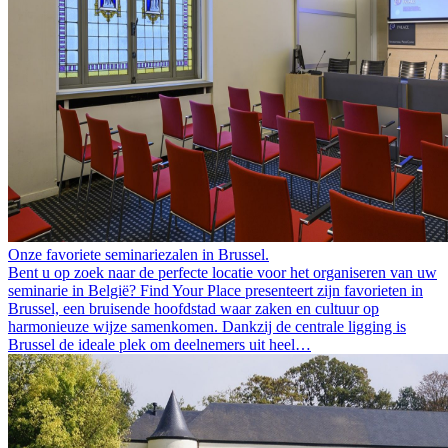
Onze favoriete seminariezalen in Brussel.
Bent u op zoek naar de perfecte locatie voor het organiseren van uw
seminarie in België? Find Your Place presenteert zijn favorieten in
Brussel, een bruisende hoofdstad waar zaken en cultuur op
harmonieuze wijze samenkomen. Dankzij de centrale ligging is
Brussel de ideale plek om deelnemers uit heel…