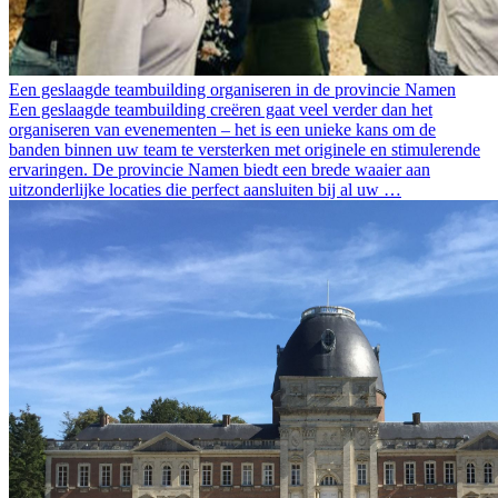
Een geslaagde teambuilding organiseren in de provincie Namen
Een geslaagde teambuilding creëren gaat veel verder dan het
organiseren van evenementen – het is een unieke kans om de
banden binnen uw team te versterken met originele en stimulerende
ervaringen. De provincie Namen biedt een brede waaier aan
uitzonderlijke locaties die perfect aansluiten bij al uw …