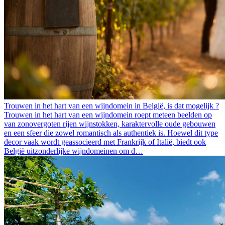
Trouwen in het hart van een wijndomein in België, is dat mogelijk ?
Trouwen in het hart van een wijndomein roept meteen beelden op
van zonovergoten rijen wijnstokken, karaktervolle oude gebouwen
en een sfeer die zowel romantisch als authentiek is. Hoewel dit type
decor vaak wordt geassocieerd met Frankrijk of Italië, biedt ook
België uitzonderlijke wijndomeinen om d…