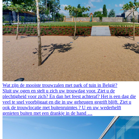
Wat zijn de mooiste trouwzalen met park of tuin in België?
Sluit uw ogen en stelt u zich uw trouwdag voor. Ziet u de
plechtigheid voor zich? En dan het feest achteraf? Het is een dag die
veel te snel voorbijgaat en die in uw geheugen gegrift blijft. Ziet u
ook de trouwlocatie met buitenruimtes ? U en uw wederhelft
genieten buiten met een drankje in de hand …