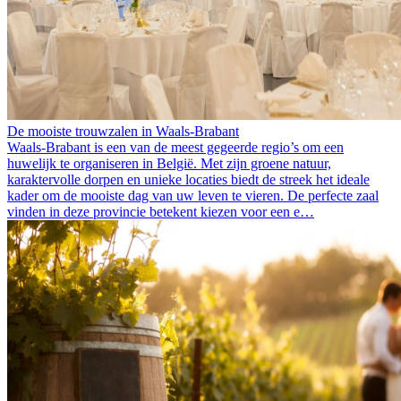
De mooiste trouwzalen in Waals-Brabant
Waals-Brabant is een van de meest gegeerde regio’s om een
huwelijk te organiseren in België. Met zijn groene natuur,
karaktervolle dorpen en unieke locaties biedt de streek het ideale
kader om de mooiste dag van uw leven te vieren. De perfecte zaal
vinden in deze provincie betekent kiezen voor een e…