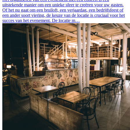
uitstekende manier om een unieke sfeer te creëren voor uw gasten.
Of het nu gaat om een bruiloft, een verjaardag, een bedrijfsfeest of
een ander soort viering, de keuze van de locatie is cruciaal voor het
succes van het evenement. De locatie m…