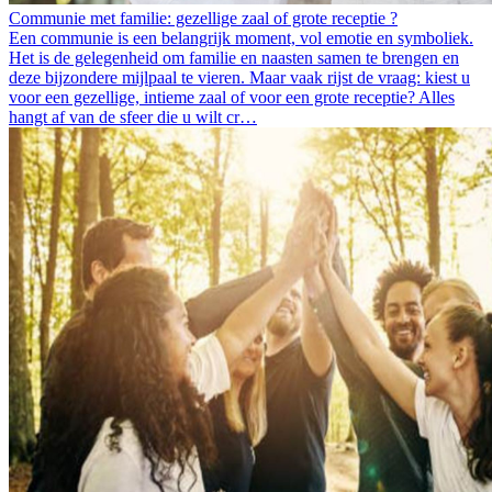
Communie met familie: gezellige zaal of grote receptie ?
Een communie is een belangrijk moment, vol emotie en symboliek.
Het is de gelegenheid om familie en naasten samen te brengen en
deze bijzondere mijlpaal te vieren. Maar vaak rijst de vraag: kiest u
voor een gezellige, intieme zaal of voor een grote receptie? Alles
hangt af van de sfeer die u wilt cr…