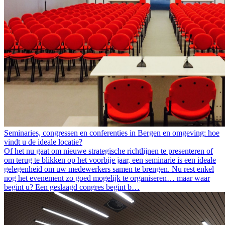
Seminaries, congressen en conferenties in Bergen en omgeving: hoe
vindt u de ideale locatie?
Of het nu gaat om nieuwe strategische richtlijnen te presenteren of
om terug te blikken op het voorbije jaar, een seminarie is een ideale
gelegenheid om uw medewerkers samen te brengen. Nu rest enkel
nog het evenement zo goed mogelijk te organiseren… maar waar
begint u? Een geslaagd congres begint b…