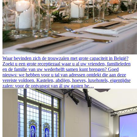
Waar bevinden zich de trouwzalen met grote capaciteit in België?
Zoekt u een grote receptiezaal waar u al uw vrienden, familieleden
en de familie van uw wederhelft samen kunt brengen? Goed
nieuws: we hebben voor u tal van adressen ontdekt die aan deze
vereiste voldoen. Kastelen, abdijen, hoeves, luxehotels, eigentijdse
zalen: voor de ontvangst van ál uw gasten he…