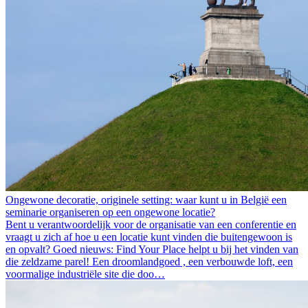
Ongewone decoratie, originele setting: waar kunt u in België een
seminarie organiseren op een ongewone locatie?
Bent u verantwoordelijk voor de organisatie van een conferentie en
vraagt u zich af hoe u een locatie kunt vinden die buitengewoon is
en opvalt? Goed nieuws: Find Your Place helpt u bij het vinden van
die zeldzame parel! Een droomlandgoed , een verbouwde loft, een
voormalige industriële site die doo…