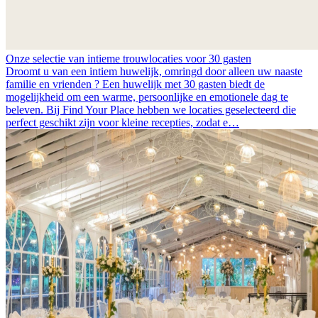
Onze selectie van intieme trouwlocaties voor 30 gasten
Droomt u van een intiem huwelijk, omringd door alleen uw naaste
familie en vrienden ? Een huwelijk met 30 gasten biedt de
mogelijkheid om een warme, persoonlijke en emotionele dag te
beleven. Bij Find Your Place hebben we locaties geselecteerd die
perfect geschikt zijn voor kleine recepties, zodat e…