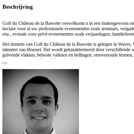
Beschrijving
Golf du Château de la Bawette verwelkomt u in een
buitengewoon en
hectare voor
al uw professionele evenementen
zoals seminars, vergad
enz., evenals voor
privé-evenementen
zoals verjaardagen, familiefees
Het domein van Golf du Château de la Bawette is gelegen in
Waver
,
minuten van Brussel. Het wordt gekarakteriseerd door verschillende 
golvende vlakten, beboste valleien en hellingen, eeuwenoude bomen, b
ware oase van rust
die u de kans biedt om nieuwe energie te tanken.
De
3 mooie modulaire zalen
met verschillende capaciteiten en het rest
voor iedereen, zowel
leden
als
niet-leden
.
De
ruime en lichte
zalen bieden niet alleen een
prachtig uitzicht
op het
ook voorzien van alle nodige comfort en rust voor uw seminaries:
meu
projector
,
wifi
,
pennen
en
notitieblokken
... Bovendien is er ook een
u
ontspanningsruimte
voorzien voor uw privé-avonden of privé-evenem
De brasserie
Beaulieu
biedt een seizoensgebonden en kwaliteitsvolle 
leden zijn het hele jaar door welkom. Voor uw recepties past de chef
buffet, menu, walkingdinner
, of zelfs
BBQ
op het terras.
Golf du Château de la Bawette ademt
natuur
. Het
adembenemende uit