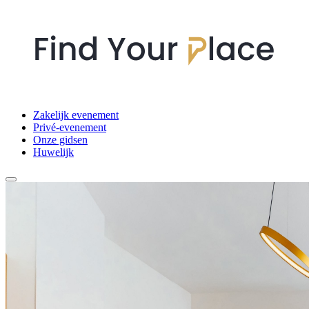
Zakelijk evenement
Privé-evenement
Onze gidsen
Huwelijk