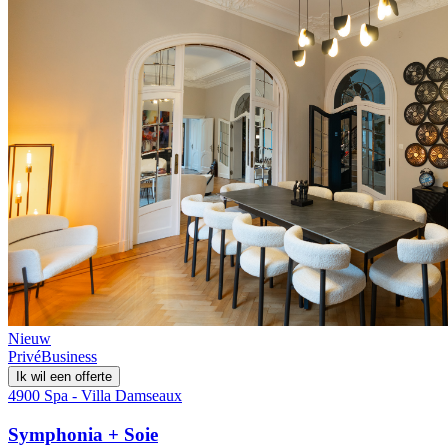
Nieuw
Privé
Business
Ik wil een offerte
4900 Spa - Villa Damseaux
Symphonia + Soie