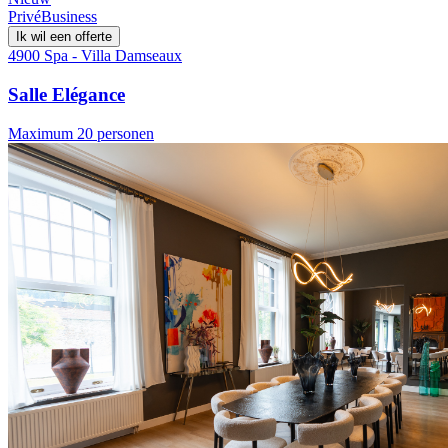
Privé
Business
Ik wil een offerte
4900 Spa - Villa Damseaux
Salle Elégance
Maximum 20 personen