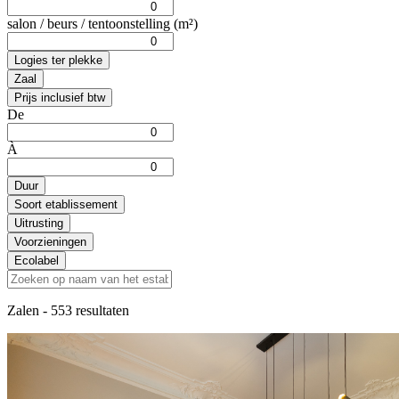
salon / beurs / tentoonstelling (m²)
Logies ter plekke
Zaal
Prijs inclusief btw
De
À
Duur
Soort etablissement
Uitrusting
Voorzieningen
Ecolabel
Zalen
- 553 resultaten