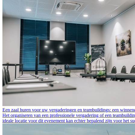
Een zaal huren voor uw vergaderingen en teambuildings: een winnen
Het organiseren van een professionele vergadering of een teambuildin
ideale locatie voor dit evenement kan echter bepalend zijn voor het s