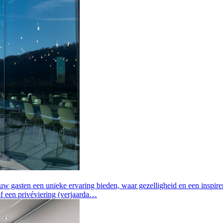
 uw gasten een unieke ervaring bieden, waar gezelligheid en een inspir
of een privéviering (verjaarda…