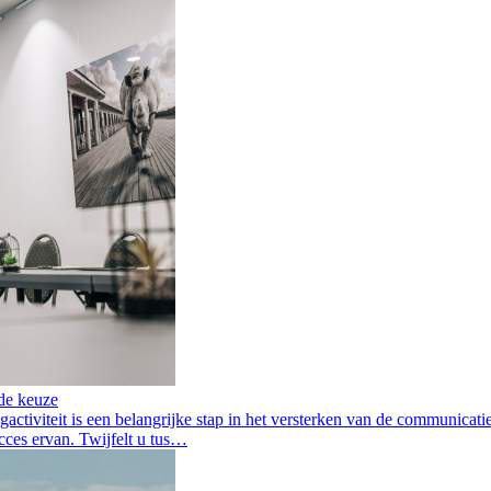
de keuze
gactiviteit is een belangrijke stap in het versterken van de communic
ucces ervan. Twijfelt u tus…