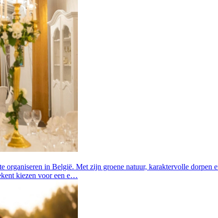
 organiseren in België. Met zijn groene natuur, karaktervolle dorpen e
tekent kiezen voor een e…