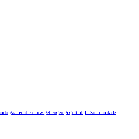
orbijgaat en die in uw geheugen gegrift blijft. Ziet u ook de