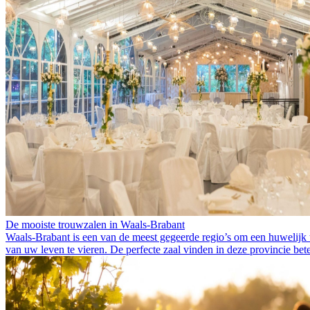
De mooiste trouwzalen in Waals-Brabant
Waals-Brabant is een van de meest gegeerde regio’s om een huwelijk te
van uw leven te vieren. De perfecte zaal vinden in deze provincie be