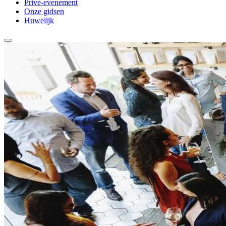
Privé-evenement
Onze gidsen
Huwelijk