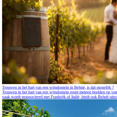
Trouwen in het hart van een wijndomein in België, is dat mogelijk ?
Trouwen in het hart van een wijndomein roept meteen beelden op van 
vaak wordt geassocieerd met Frankrijk of Italië, biedt ook België u