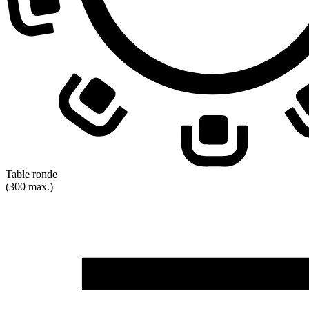
Table ronde
(300 max.)