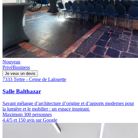
Nouveau
Privé
Business
Je veux un devis
7333 Tertre - Cense de Lalouette
Salle Balthazar
Savant mélange d’architecture d’origine et d’apports modernes pour
la lumière et le mobilier : un espace inspirant.
Maximum 300 personnes
4.4/5 et 150 avis sur Google