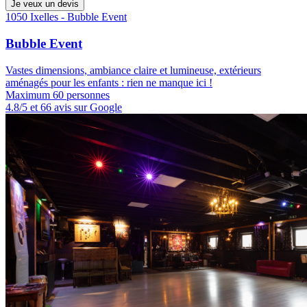
Je veux un devis
1050 Ixelles - Bubble Event
Bubble Event
Vastes dimensions, ambiance claire et lumineuse, extérieurs
aménagés pour les enfants : rien ne manque ici !
Maximum 60 personnes
4.8/5 et 66 avis sur Google