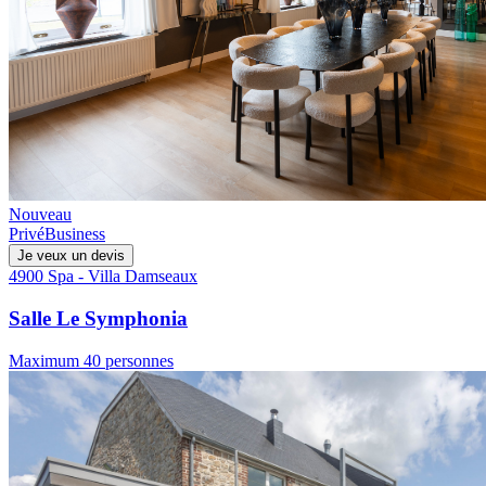
Nouveau
Privé
Business
Je veux un devis
4900 Spa - Villa Damseaux
Salle Le Symphonia
Maximum 40 personnes