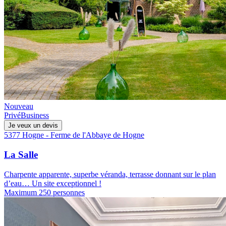
Nouveau
Privé
Business
Je veux un devis
5377 Hogne - Ferme de l'Abbaye de Hogne
La Salle
Charpente apparente, superbe véranda, terrasse donnant sur le plan
d’eau… Un site exceptionnel !
Maximum 250 personnes