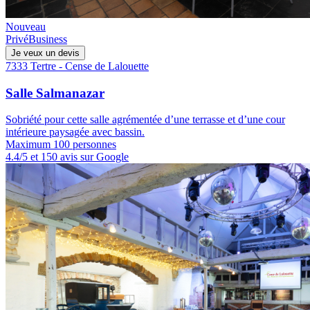
Nouveau
Privé
Business
Je veux un devis
7333 Tertre - Cense de Lalouette
Salle Salmanazar
Sobriété pour cette salle agrémentée d’une terrasse et d’une cour
intérieure paysagée avec bassin.
Maximum 100 personnes
4.4/5 et 150 avis sur Google