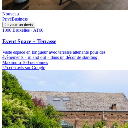
Nouveau
Privé
Business
Je veux un devis
1000 Bruxelles - AT60
Event Space + Terrasse
Vaste espace en longueur avec terrasse attenante pour des
évènements « in and out » dans un décor de standing.
Maximum 100 personnes
5/5 et 6 avis sur Google