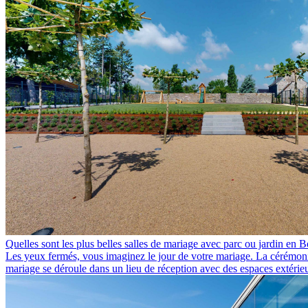
Quelles sont les plus belles salles de mariage avec parc ou jardin en B
Les yeux fermés, vous imaginez le jour de votre mariage. La cérémonie 
mariage se déroule dans un lieu de réception avec des espaces extérie