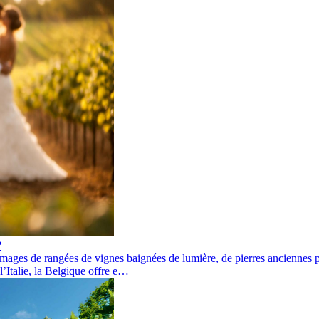
?
ges de rangées de vignes baignées de lumière, de pierres anciennes ple
l’Italie, la Belgique offre e…