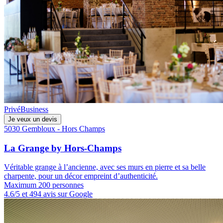
Privé
Business
Je veux un devis
5030 Gembloux - Hors Champs
La Grange by Hors-Champs
Véritable grange à l’ancienne, avec ses murs en pierre et sa belle
charpente, pour un décor empreint d’authenticité.
Maximum 200 personnes
4.6/5 et 494 avis sur Google