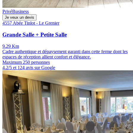
Privé
Business
Je veux un devis
4557 Abée Tinlot - Le Grenier
Grande Salle + Petite Salle
9.29 Km
Cadre authentique et dépaysement garanti dans cette ferme dont les
espaces de réception allient confort et élégance.
Maximum 250 personnes
4.2/5 et 124 avis sur Google