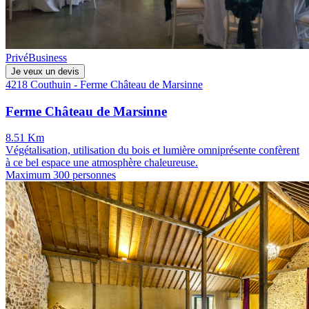
Privé
Business
Je veux un devis
4218 Couthuin - Ferme Château de Marsinne
Ferme Château de Marsinne
8.51 Km
Végétalisation, utilisation du bois et lumière omniprésente confèrent
à ce bel espace une atmosphère chaleureuse.
Maximum 300 personnes