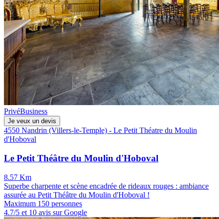
Privé
Business
Je veux un devis
4550 Nandrin (Villers-le-Temple) - Le Petit Théatre du Moulin
d'Hoboval
Le Petit Théâtre du Moulin d'Hoboval
8.57 Km
Superbe charpente et scène encadrée de rideaux rouges : ambiance
assurée au Petit Théâtre du Moulin d'Hoboval !
Maximum 150 personnes
4.7/5 et 10 avis sur Google