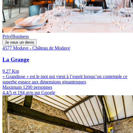
Privé
Business
Je veux un devis
4577 Modave - Château de Modave
La Grange
9.27 Km
« Grandiose » est le mot qui vient à l’esprit lorsqu’on contemple ce
superbe espace aux dimensions gigantesques
Maximum 1200 personnes
4.4/5 et 194 avis sur Google