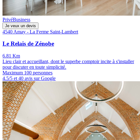
Privé
Business
Je veux un devis
4540 Amay - La Ferme Saint-Lambert
Le Relais de Zénobe
6.81 Km
Lieu clair et accueillant, dont le superbe comptoir incite à s'installer
pour discuter en toute simplicité.
Maximum 100 personnes
4.5/5 et 40 avis sur Google