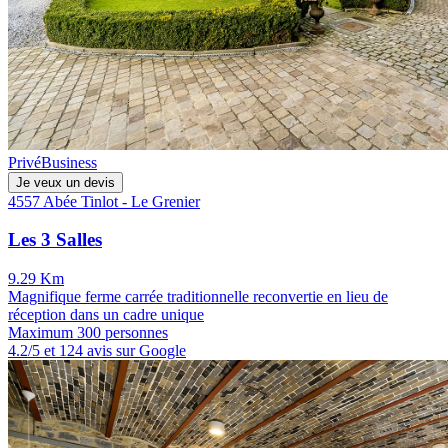
Privé
Business
Je veux un devis
4557 Abée Tinlot - Le Grenier
Les 3 Salles
9.29 Km
Magnifique ferme carrée traditionnelle reconvertie en lieu de
réception dans un cadre unique
Maximum 300 personnes
4.2/5 et 124 avis sur Google