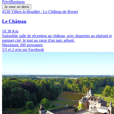
Privé
Business
Je veux un devis
4530 Villers-le-Bouillet - Le Château de Borset
Le Château
10.38 Km
Splendide salle de réception au château, avec draperies au plafond et
parquet ciré, le tout au cœur d'un parc arboré.
Maximum 300 personnes
5/5 et 2 avis sur Facebook