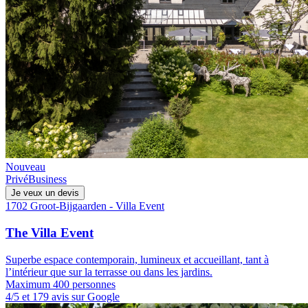
Nouveau
Privé
Business
Je veux un devis
1702 Groot-Bijgaarden - Villa Event
The Villa Event
Superbe espace contemporain, lumineux et accueillant, tant à
l’intérieur que sur la terrasse ou dans les jardins.
Maximum 400 personnes
4/5 et 179 avis sur Google