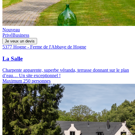
Nouveau
Privé
Business
Je veux un devis
5377 Hogne - Ferme de l'Abbaye de Hogne
La Salle
Charpente apparente, superbe véranda, terrasse donnant sur le plan
d’eau… Un site exceptionnel !
Maximum 250 personnes