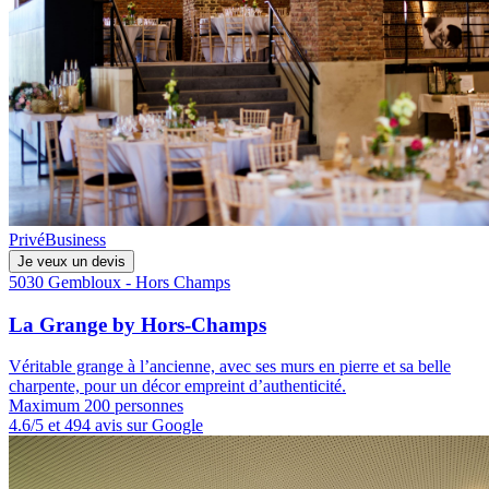
Privé
Business
Je veux un devis
5030 Gembloux - Hors Champs
La Grange by Hors-Champs
Véritable grange à l’ancienne, avec ses murs en pierre et sa belle
charpente, pour un décor empreint d’authenticité.
Maximum 200 personnes
4.6/5 et 494 avis sur Google