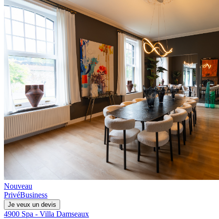
Nouveau
Privé
Business
Je veux un devis
4900 Spa - Villa Damseaux