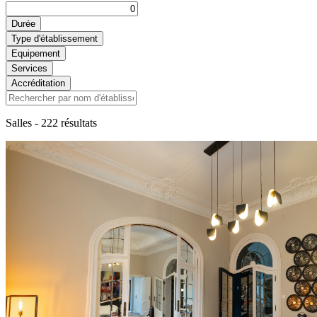
Durée
Type d'établissement
Equipement
Services
Accréditation
Salles
- 222 résultats