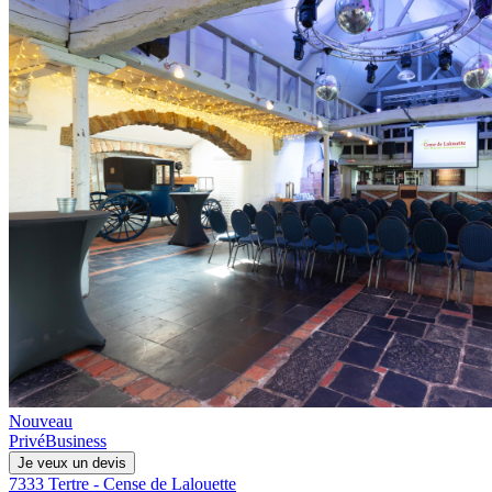
Nouveau
Privé
Business
Je veux un devis
7333 Tertre - Cense de Lalouette