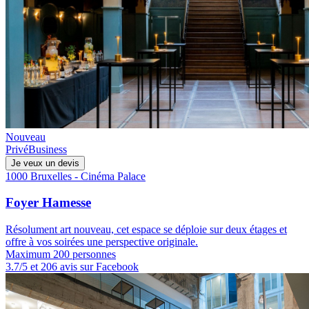
Nouveau
Privé
Business
Je veux un devis
1000 Bruxelles - Cinéma Palace
Foyer Hamesse
Résolument art nouveau, cet espace se déploie sur deux étages et
offre à vos soirées une perspective originale.
Maximum 200 personnes
3.7/5 et 206 avis sur Facebook