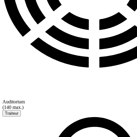
Auditorium
(140 max.)
Traiteur