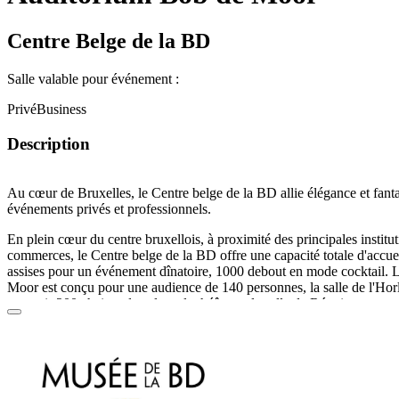
Centre Belge de la BD
Salle valable pour événement :
Privé
Business
Description
Au cœur de
Bruxelles
, le Centre belge de la BD allie
élégance
et
fanta
événements
privés
et
professionnels
.
En plein cœur du
centre bruxellois
, à proximité des principales institut
commerces, le Centre belge de la BD offre une capacité totale d'accue
assises
pour un
événement
dînatoire
,
1000 debout
en mode
cocktail
. 
Moor est conçu pour une audience de
140 personnes
, la
salle de l'Ho
contenir
200 chaises
dans le style théâtre et la
salle de Réunion
une
qu
idéal
pour l'organisation de vos
congrès
,
séminaires
ou
conférences de
par ailleurs
accès
aux
collections
du Musée en visite libre ou guidée. l
ailleurs équipé de tout
l'équipement
nécessaire au bon fonctionnemen
projecteur
,
wifi
...
L'architecture du bâtiment et la créativité du lieu feront un
décor incro