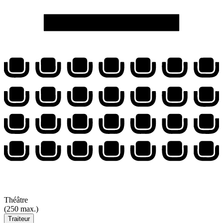
Théâtre
(250 max.)
Traiteur