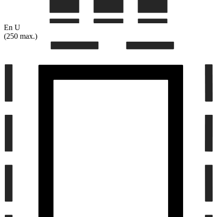
En U
(250 max.)