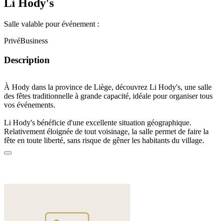
Li Hody's
Salle valable pour événement :
Privé
Business
Description
À Hody dans la province de
Liège
, découvrez Li Hody's, une
salle
des fêtes traditionnelle
à
grande
capacité
, idéale pour
organiser tous
vos événements
.
Li Hody's bénéficie d'une
excellente
situation
géographique
.
Relativement éloignée de tout voisinage, la salle permet de
faire la
fête
en toute
liberté
, sans risque de gêner les habitants du village.
Hody se trouve
à proximité de Huy
, Liège et Aywaille, ce qui rend
la salle
facilement accessible
aux citadins alentour qui peuvent se
réunir en un point central.
Équipée d'un
bar
et d'une
grande cuisine
, la salle est
idéale
pour
organiser des
soirées dansantes
. Que ce soit pour fêter
la nouvelle
année
ou pour célébrer un
anniversaire
, Li Hody's peut accueillir
jusqu'à 450 convives
pour faire la fête jusqu'au bout de la nuit. Vous
pourrez également célébrer des
baptêmes
et autres
fêtes familiales