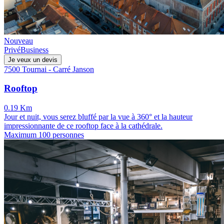
Nouveau
Privé
Business
Je veux un devis
7500 Tournai - Carré Janson
Rooftop
0.19 Km
Jour et nuit, vous serez bluffé par la vue à 360° et la hauteur
impressionnante de ce rooftop face à la cathédrale.
Maximum 100 personnes