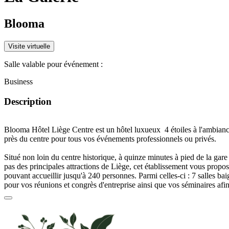
Blooma
Visite virtuelle
Salle valable pour événement :
Business
Description
Blooma Hôtel Liège Centre est un
hôtel luxueux 4 étoiles
à l'
ambianc
près du centre pour tous vos
événements professionnels ou privés.
Situé non loin du
centre historique
, à
quinze minutes à pied de la gare
pas
des principales
attractions de Liège
, cet établissement vous propos
pouvant accueillir
jusqu'à 240 personnes
. Parmi celles-ci :
7 salles
bai
pour vos
réunions
et
congrès
d'entreprise
ainsi que vos
séminaires
afin
équipes dans un
cadre adéquat
, de capacités diverses selon vos besoins
voûtée
vous permet de préparer une large variété
d'événements famil
nombre de convives, tels qu'un
anniversaire
, une
soirée dansante
(de
une
communion
.