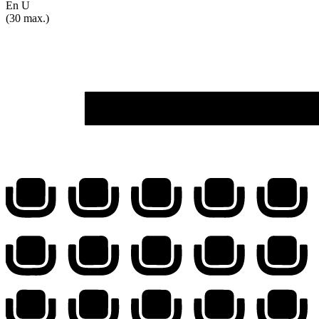
En U
(30 max.)