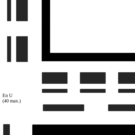
En U
(40 max.)