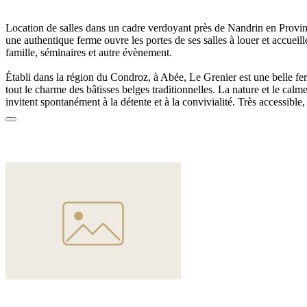
Location de salles
dans un
cadre verdoyant
près de
Nandrin
en Provin
une
authentique ferme
ouvre les portes de ses
salles à louer
et accueil
famille, séminaires et autre évènement.
Établi dans la région du Condroz,
à Abée
, Le Grenier est une
belle f
tout le
charme
des
bâtisses belges traditionnelles
. La
nature
et le
calm
invitent spontanément à la
détente
et à la
convivialité
. Très accessible
ce
lieu emblématique
de la commune de Tinlot est situé
à seulement 1
minutes de Marche-en-Famenne
et à
35 minutes de Liège.
La ferme dispose d'une
vaste cour intérieure
et d'un
jardin
ainsi que d
dont la plus grande offre une capacité d'accueil de
250 personnes
. Éq
cuisine
, chaque espace est
modulable
selon vos besoins pour s'adapter
dans un cadre privé ou professionnel :
anniversaire, soirée familiale, 
Pour tous vos événements, Le Grenier vous laisse le choix parmi sa list
libre de faire appel au
disc-jockey
de votre
choix
. Disposant d'un ser
l'établissement vous proposera une carte complète de boissons et de v
sélectionner sereinement avant votre réception.
Nous travaillons uniquement avec une liste de 7 traiteurs: La Bonne Po
Emois, Les Ateliers Gourmands, Madame Lyly, Patrice Oskera, Brun
Carpentier