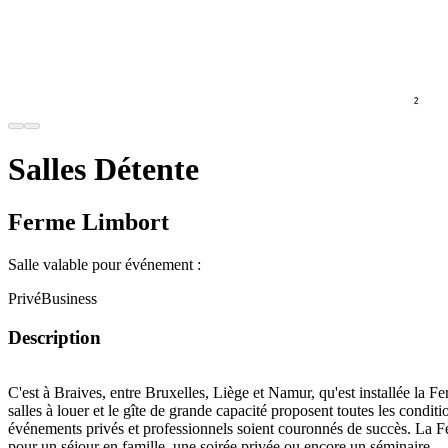
Salles Détente
Ferme Limbort
Salle valable pour événement :
Privé
Business
Description
C'est à
Braives
, entre Bruxelles, Liège et Namur, qu'est installée la
Fe
salles à louer et le gîte de grande capacité
proposent toutes les conditi
événements privés et professionnels soient couronnés de
succès
. La F
pour
un séjour en famille, une soirée privée ou encore un séminaire, ..