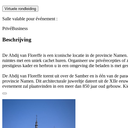
Virtuele rondleiding
Salle valable pour événement :
Privé
Business
Beschrijving
De Abdij van Floreffe is een iconische locatie in de provincie Namen.
ruimtes met een uniek cachet huren. Organiseer uw privérecepties of z
prestigieus kader en herbron u in een omgeving die beladen is met ge
De Abdij van Floreffe torent uit over de Samber en is één van de par
provincie Namen. Dit architecturale juweeltje dateert uit de XIIe ee
evenement zal plaatsvinden in een meer dan 850 jaar oud gebouw. Kie
ruimtes uw eigen plaats: richt de buitenplaats in voor uw teambuildinga
culturele manifestaties, opteer voor de gewelven van de wijnkelder v
cocktailparty, geniet van het karakteristieke decor van de oude paarde
tijdens een dansavond of een receptie… Elke zaal van de Abdij straalt 
uit.
Op deze locatie kunt u 10 tot 900 personen uitnodigen voor een cockta
capaciteit van 10 tot 600 zitplaatsen voor een congres of een gezeten 