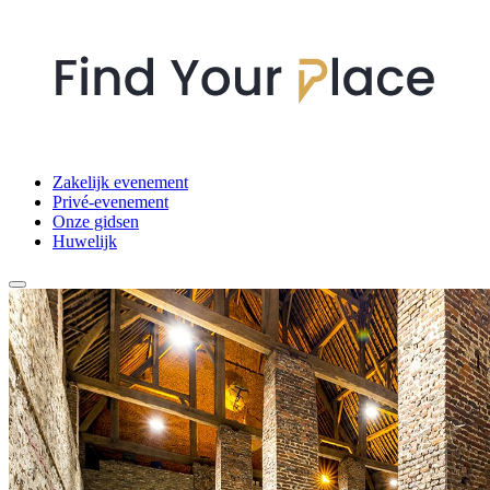
Zakelijk evenement
Privé-evenement
Onze gidsen
Huwelijk