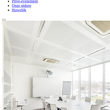
Privé-evenement
Onze gidsen
Huwelijk