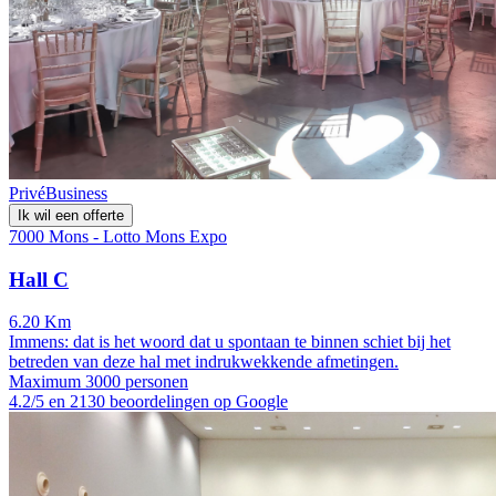
Privé
Business
Ik wil een offerte
7000 Mons - Lotto Mons Expo
Hall C
6.20 Km
Immens: dat is het woord dat u spontaan te binnen schiet bij het
betreden van deze hal met indrukwekkende afmetingen.
Maximum 3000 personen
4.2/5 en 2130 beoordelingen op Google