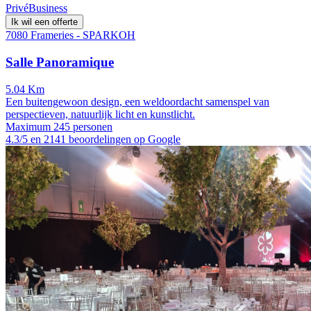
Privé
Business
Ik wil een offerte
7080 Frameries - SPARKOH
Salle Panoramique
5.04 Km
Een buitengewoon design, een weldoordacht samenspel van
perspectieven, natuurlijk licht en kunstlicht.
Maximum 245 personen
4.3/5 en 2141 beoordelingen op Google