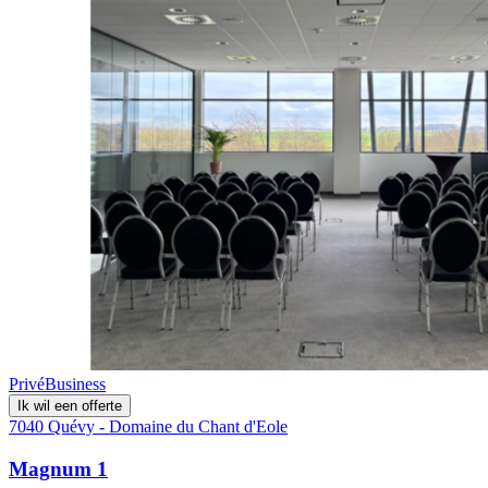
Privé
Business
Ik wil een offerte
7040 Quévy - Domaine du Chant d'Eole
Magnum 1