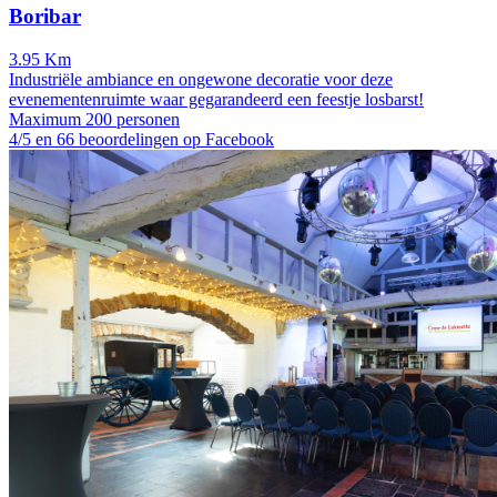
Boribar
3.95 Km
Industriële ambiance en ongewone decoratie voor deze
evenementenruimte waar gegarandeerd een feestje losbarst!
Maximum 200 personen
4/5 en 66 beoordelingen op Facebook