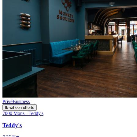
Privé
Business
Ik wil een offerte
7000 Mons - Teddy's
Teddy's