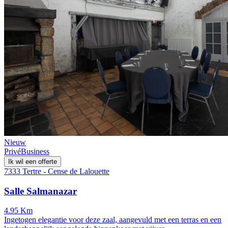
Nieuw
Privé
Business
Ik wil een offerte
7333 Tertre - Cense de Lalouette
Salle Salmanazar
4.95 Km
Ingetogen elegantie voor deze zaal, aangevuld met een terras en een