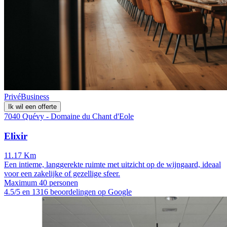
Privé
Business
Ik wil een offerte
7040 Quévy - Domaine du Chant d'Eole
Elixir
11.17 Km
Een intieme, langgerekte ruimte met uitzicht op de wijngaard, ideaal
voor een zakelijke of gezellige sfeer.
Maximum 40 personen
4.5/5 en 1316 beoordelingen op Google