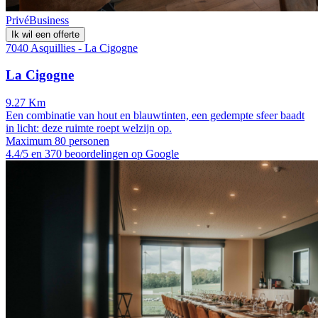
Privé
Business
Ik wil een offerte
7040 Asquillies - La Cigogne
La Cigogne
9.27 Km
Een combinatie van hout en blauwtinten, een gedempte sfeer baadt
in licht: deze ruimte roept welzijn op.
Maximum 80 personen
4.4/5 en 370 beoordelingen op Google