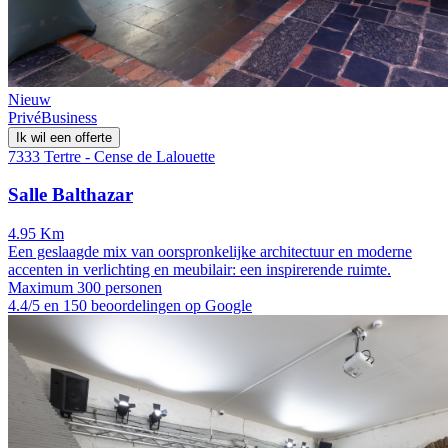
Nieuw
Privé
Business
Ik wil een offerte
7333 Tertre - Cense de Lalouette
Salle Balthazar
4.95 Km
Een geslaagde mix van oorspronkelijke architectuur en moderne
accenten in verlichting en meubilair: een inspirerende ruimte.
Maximum 300 personen
4.4/5 en 150 beoordelingen op Google