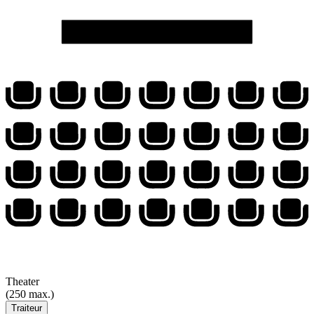
Theater
(250 max.)
Traiteur