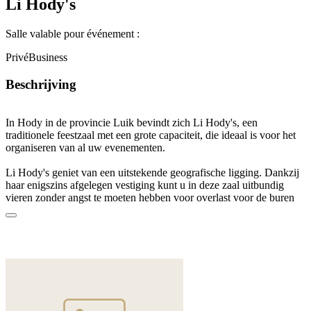
Li Hody's
Salle valable pour événement :
Privé
Business
Beschrijving
In Hody in de provincie Luik bevindt zich Li Hody's, een
traditionele feestzaal met een grote capaciteit, die ideaal is voor het
organiseren van al uw evenementen.
Li Hody's geniet van een uitstekende geografische ligging. Dankzij
haar enigszins afgelegen vestiging kunt u in deze zaal uitbundig
vieren zonder angst te moeten hebben voor overlast voor de buren
van het dorp. Hody ligt in de buurt van Hoei, Luik en Aywaille
waardoor deze zaal gemakkelijk bereikbaar is voor alle inwoners
van deze steden die daar in een centraal gelegen locatie kunnen
samenkomen.
De zaal is uitgerust met een bar en een grote keuken en is geknipt
voor het organiseren van dansavonden. Of het nu gaat om een
nieuwjaarsfeest of een verjaardagsfeest, in Li Hody’s kunt samen
met 450 genodigden tot in de vroege uurtjes feest vieren. U kunt er