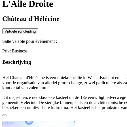
L'Aile Droite
Château d'Hélécine
Virtuele rondleiding
Salle valable pour événement :
Privé
Business
Beschrijving
Het
Château d'Hélécine
is een
unieke locatie
in Waals-Brabant en is t
voor de organisatie van allerlei
grootschalige, zowel particuliere als 
kunt er tal van zalen huren.
Dit majestueuze
neoklassieke kasteel uit de 18e eeuw
ligt
halverwege 
gemeente Hélécine. De
sierlijke binnenplaats
en de
architectonische e
bezoeker een onuitwisbare indruk na. Het kasteel is het pronkstuk va
domein
en is een van de meest
prestigieuze kaders
van Wallonië voor 
evenementen
zoals
familiereünies
,
gigantische teambuildingactiviteite
recepties
.