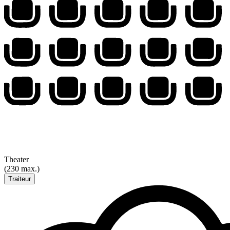
Theater
(230 max.)
Traiteur