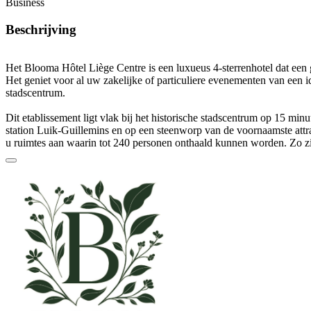
Business
Beschrijving
Het Blooma Hôtel Liège Centre is een luxueus
4-sterrenhotel
dat een
Het geniet voor al uw
zakelijke of particuliere evenementen
van een id
stadscentrum.
Dit etablissement ligt vlak bij het
historische stadscentrum op 15 minu
station Luik-Guillemins
en
op een steenworp
van de voornaamste
att
u ruimtes aan waarin
tot 240 personen
onthaald kunnen worden. Zo zi
die baden in
natuurlijk licht
, met, afhankelijk van uw noden, een versc
kunt er uw
vergaderingen
,
bedrijfscongressen
en
seminaries
laten pla
teams in een
geschikte omgeving
werken. Bovendien laat een
gewelf
van tal van
familiale evenementen
toe zoals een
verjaardagsfeest
, een
communie
. De capaciteit kan, afhankelijk van uw behoefte, variëren
Andere evenementen die u er kunt organiseren zijn
salons
,
beurzen
,
t
aperitieven
. Deze traditionele zalen zijn uitstekend uitgerust. Zo zijn
stoelen
, maar er is ook een
projector
met een
projectiescherm
, een
fli
wifiverbinding
.
De
keuken
van dit etablissement is
niet vrij van traiteur of brouwer
. U
beroep moeten doen op de
kwaliteitsdienstverleners
die met uw zaal 