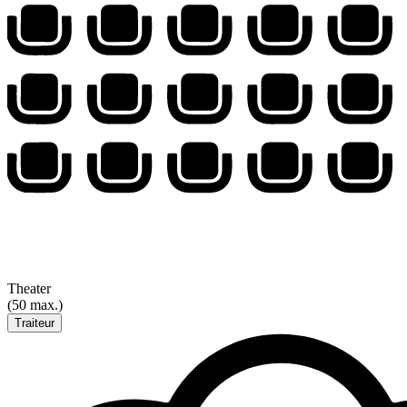
Theater
(50 max.)
Traiteur