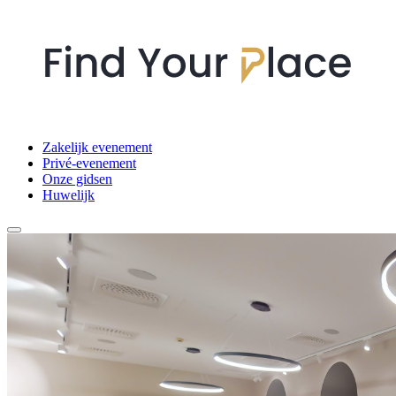
Zakelijk evenement
Privé-evenement
Onze gidsen
Huwelijk