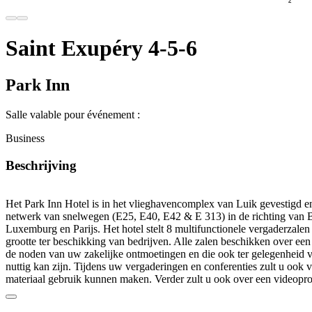
Saint Exupéry 4-5-6
Park Inn
Salle valable pour événement :
Business
Beschrijving
Het Park Inn Hotel is in het vlieghavencomplex van Luik gevestigd en
netwerk van snelwegen (E25, E40, E42 & E 313) in de richting van 
Luxemburg en Parijs. Het hotel stelt 8 multifunctionele vergaderzale
grootte ter beschikking van bedrijven. Alle zalen beschikken over een 
de noden van uw zakelijke ontmoetingen en die ook ter gelegenheid va
nuttig kan zijn. Tijdens uw vergaderingen en conferenties zult u ook 
materiaal gebruik kunnen maken. Verder zult u ook over een videopro
scherm beschikken om video’s of presentaties te vertonen. Vanzelfsprek
wifi aanwezig zodat u in optimale omstandigheden kunt werken. De z