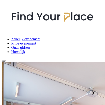
Zakelijk evenement
Privé-evenement
Onze gidsen
Huwelijk