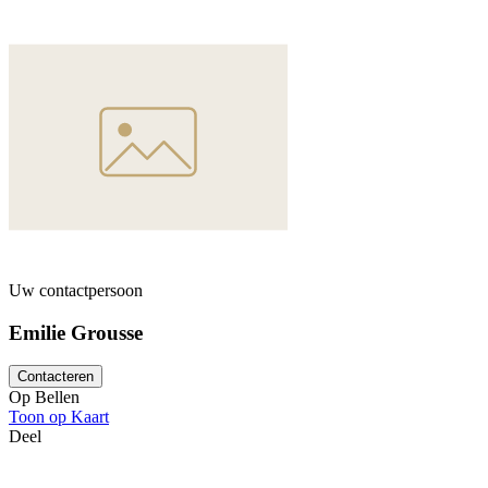
als kleinste zaal geschikt voor een klein gezelschap van 2 tot 15 pers
Charles Lindbergh 1, 2, en 3 met elkaar combineert, kunt u tussen de
verenigen. Het is de aangewezen combinatie voor een seminarie, dat 
kunt opluisteren met een cocktail of een aperitief. Verder is het goed 
etablissement een unieke traiteurdienst levert. Plant u een opleiding 
hebt u de mogelijkheid om ter plekke te logeren. Deze logies zijn niet 
maar u kunt een offerte aanvragen die rekening houdt met deze verschi
beschikt eveneens over een bar en een restaurant. U zult gebruik ku
parking en alle ruimtes zijn toegankelijk voor personen met beperkte mo
reinigings- en de energiekosten in de huurprijs van de zalen inbegrep
moderne ruimte die volledig voor de zakenlui van het Park Inn Hotel 
multifunctionele zalen die voor elk soort evenement kunnen worden i
Uw contactpersoon
Emilie Grousse
Contacteren
Op Bellen
Toon op Kaart
Deel